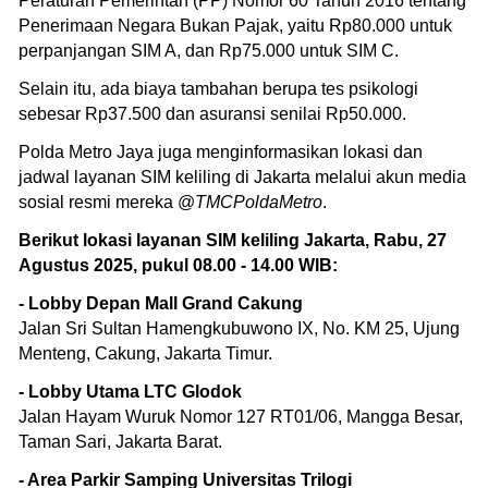
Peraturan Pemerintah (PP) Nomor 60 Tahun 2016 tentang
Penerimaan Negara Bukan Pajak, yaitu Rp80.000 untuk
perpanjangan SIM A, dan Rp75.000 untuk SIM C.
Selain itu, ada biaya tambahan berupa tes psikologi
sebesar Rp37.500 dan asuransi senilai Rp50.000.
Polda Metro Jaya juga menginformasikan lokasi dan
jadwal layanan SIM keliling di Jakarta melalui akun media
sosial resmi mereka @
TMCPoldaMetro
.
Berikut lokasi layanan SIM keliling Jakarta, Rabu, 27
Agustus 2025, pukul 08.00 - 14.00 WIB:
- Lobby Depan Mall Grand Cakung
Jalan Sri Sultan Hamengkubuwono IX, No. KM 25, Ujung
Menteng, Cakung, Jakarta Timur.
- Lobby Utama LTC Glodok
Jalan Hayam Wuruk Nomor 127 RT01/06, Mangga Besar,
Taman Sari, Jakarta Barat.
- Area Parkir Samping Universitas Trilogi