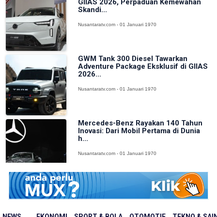
GIIAS 2026, Perpaduan Kemewahan
Skandi...
Nusantaratv.com - 01 Januari 1970
GWM Tank 300 Diesel Tawarkan
Adventure Package Eksklusif di GIIAS
2026...
Nusantaratv.com - 01 Januari 1970
Mercedes-Benz Rayakan 140 Tahun
Inovasi: Dari Mobil Pertama di Dunia
h...
Nusantaratv.com - 01 Januari 1970
SUV Listrik GAC Hyptec HT Hadir
dengan Modifikasi Premium dan Rally
Da...
NEWS
EKONOMI
SPORT & BOLA
OTOMOTIF
TEKNO & SAI