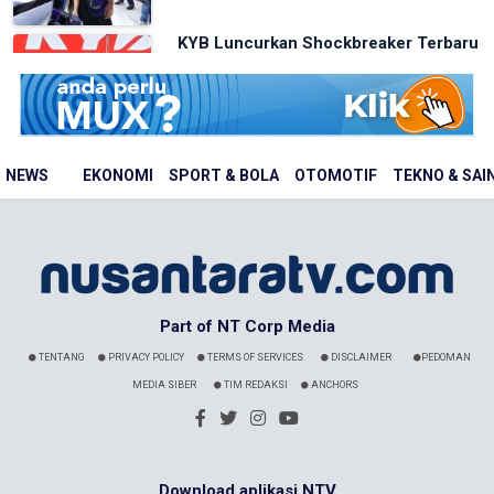
KYB Luncurkan Shockbreaker Terbaru
di GIIAS 2026, Hadir untuk Vario, M...
Nusantaratv.com - 01 Januari 1970
NEWS
EKONOMI
SPORT & BOLA
OTOMOTIF
TEKNO & SAI
Part of NT Corp Media
TENTANG
PRIVACY POLICY
TERMS OF SERVICES
DISCLAIMER
PEDOMAN
MEDIA SIBER
TIM REDAKSI
ANCHORS
Download aplikasi NTV