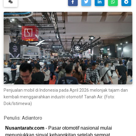
Penjualan mobil di Indonesia pada April 2026 melonjak tajam dan
kembali menggairahkan industri otomotif Tanah Air. (Foto:
Dok/Istimewa)
Penulis:
Adiantoro
Nusantaratv.com
- Pasar otomotif nasional mulai
menunjukkan sinyal kebangkitan setelah sempat