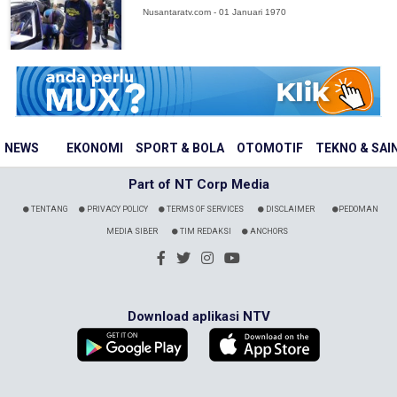
Nusantaratv.com - 01 Januari 1970
NEWS
EKONOMI
SPORT & BOLA
OTOMOTIF
TEKNO & SAI
Part of NT Corp Media
TENTANG
PRIVACY POLICY
TERMS OF SERVICES
DISCLAIMER
PEDOMAN
MEDIA SIBER
TIM REDAKSI
ANCHORS
Download aplikasi NTV