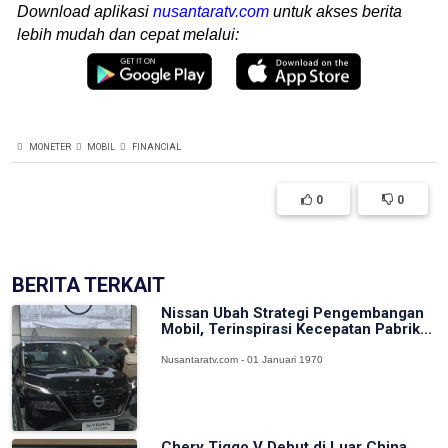
Download aplikasi
nusantaratv.com
untuk akses berita
lebih mudah dan cepat melalui:
MONETER
MOBIL
FINANCIAL
0
0
BERITA TERKAIT
Nissan Ubah Strategi Pengembangan
Mobil, Terinspirasi Kecepatan Pabrik...
Nusantaratv.com - 01 Januari 1970
Chery Tiggo V Debut di Luar China