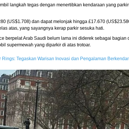
mbil langkah tegas dengan menertibkan kendaraan yang parkir
£1.280 (US$1.708) dan dapat melonjak hingga £17.670 (US$23.
elas atas, yang sayangnya kerap parkir sesuka hati.
ce berpelat Arab Saudi belum lama ini diderek sebagai bagian d
bil supermewah yang diparkir di atas trotoar.
 Rings: Tegaskan Warisan Inovasi dan Pengalaman Berkendar