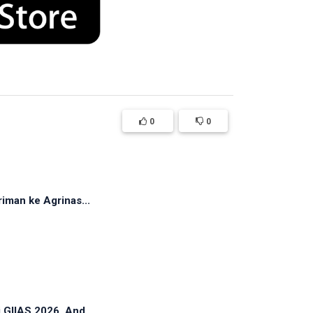
0
0
iman ke Agrinas...
 GIIAS 2026, And...