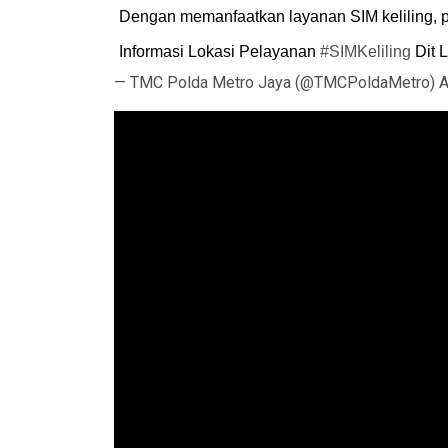
Dengan memanfaatkan layanan SIM keliling, pr
Informasi Lokasi Pelayanan
#SIMKeliling
Dit L
— TMC Polda Metro Jaya (@TMCPoldaMetro)
A