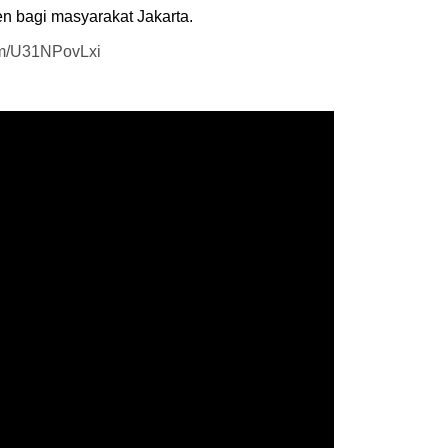
en bagi masyarakat Jakarta.
com/U31NPovLxi