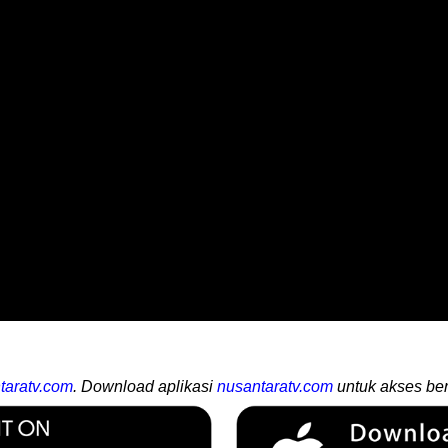
taratv.com
. Download aplikasi
nusantaratv.com
untuk akses ber