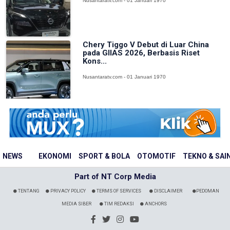
Nusantaratv.com - 01 Januari 1970
Chery Tiggo V Debut di Luar China
pada GIIAS 2026, Berbasis Riset
Kons...
Nusantaratv.com - 01 Januari 1970
NEWS
EKONOMI
SPORT & BOLA
OTOMOTIF
TEKNO & SAI
Part of NT Corp Media
TENTANG
PRIVACY POLICY
TERMS OF SERVICES
DISCLAIMER
PEDOMAN
MEDIA SIBER
TIM REDAKSI
ANCHORS