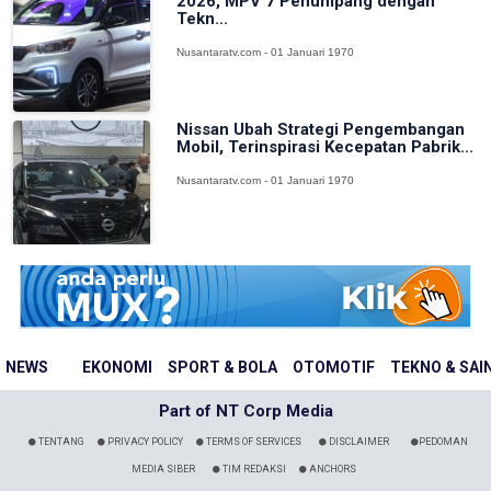
2026, MPV 7 Penumpang dengan
Tekn...
Nusantaratv.com - 01 Januari 1970
Nissan Ubah Strategi Pengembangan
Mobil, Terinspirasi Kecepatan Pabrik...
Nusantaratv.com - 01 Januari 1970
NEWS
EKONOMI
SPORT & BOLA
OTOMOTIF
TEKNO & SAI
Part of NT Corp Media
TENTANG
PRIVACY POLICY
TERMS OF SERVICES
DISCLAIMER
PEDOMAN
MEDIA SIBER
TIM REDAKSI
ANCHORS