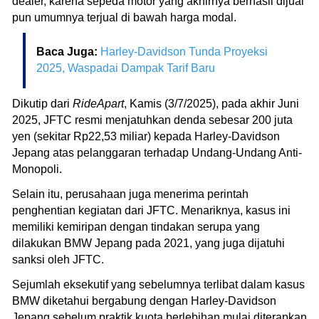
dealer, karena sepeda motor yang akhirnya berhasil dijual
pun umumnya terjual di bawah harga modal.
Baca Juga:
Harley-Davidson Tunda Proyeksi
2025, Waspadai Dampak Tarif Baru
Dikutip dari
RideApart
, Kamis (3/7/2025), pada akhir Juni
2025, JFTC resmi menjatuhkan denda sebesar 200 juta
yen (sekitar Rp22,53 miliar) kepada Harley-Davidson
Jepang atas pelanggaran terhadap Undang-Undang Anti-
Monopoli.
Selain itu, perusahaan juga menerima perintah
penghentian kegiatan dari JFTC. Menariknya, kasus ini
memiliki kemiripan dengan tindakan serupa yang
dilakukan BMW Jepang pada 2021, yang juga dijatuhi
sanksi oleh JFTC.
Sejumlah eksekutif yang sebelumnya terlibat dalam kasus
BMW diketahui bergabung dengan Harley-Davidson
Jepang sebelum praktik kuota berlebihan mulai diterapkan