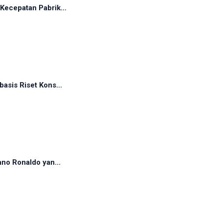
Kecepatan Pabrik...
asis Riset Kons...
ano Ronaldo yan...