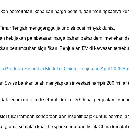
akan pemerintah, kenaikan harga bensin, dan meningkatnya keha
i Timur Tengah mengganggu jalur distribusi minyak dunia.
an kebijakan pembatasan harga bahan bakar demi menekan d
ukkan pertumbuhan signifikan. Penjualan EV di kawasan tersebu
op Produksi Sejumlah Model di China, Penjualan April 2026 A
 Swiss bahkan telah menyiapkan investasi hampir 200 miliar 
ak terjadi merata di seluruh dunia. Di China, penjualan kendara
idi tukar tambah kendaraan dan insentif pajak untuk pembelian 
r global semakin kuat. Ekspor kendaraan listrik China tercatat