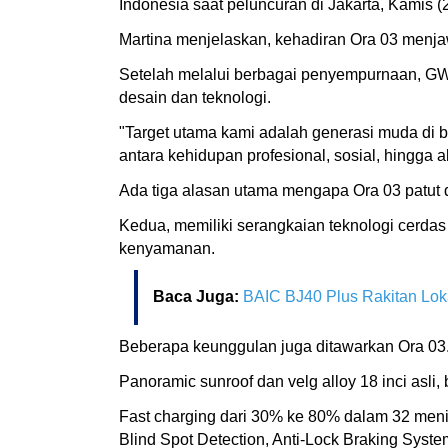
Indonesia saat peluncuran di Jakarta, Kamis (
Martina menjelaskan, kehadiran Ora 03 menjaw
Setelah melalui berbagai penyempurnaan, GWM
desain dan teknologi.
"Target utama kami adalah generasi muda di ba
antara kehidupan profesional, sosial, hingga akt
Ada tiga alasan utama mengapa Ora 03 patut d
Kedua, memiliki serangkaian teknologi cerdas
kenyamanan.
Baca Juga:
BAIC BJ40 Plus Rakitan Lok
Beberapa keunggulan juga ditawarkan Ora 03. D
Panoramic sunroof dan velg alloy 18 inci as
Fast charging dari 30% ke 80% dalam 32 menit
Blind Spot Detection, Anti-Lock Braking Syste