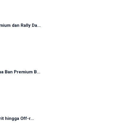
ium dan Rally Da...
ua Ban Premium B...
t hingga Off-r...