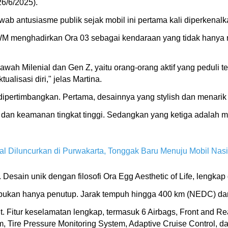
26/6/2025).
ab antusiasme publik sejak mobil ini pertama kali diperkenalka
 menghadirkan Ora 03 sebagai kendaraan yang tidak hanya ram
wah Milenial dan Gen Z, yaitu orang-orang aktif yang peduli t
ualisasi diri," jelas Martina.
ipertimbangkan. Pertama, desainnya yang stylish dan menarik 
 dan keamanan tingkat tinggi. Sedangkan yang ketiga adalah mem
al Diluncurkan di Purwakarta, Tonggak Baru Menuju Mobil Nas
esain unik dengan filosofi Ora Egg Aesthetic of Life, lengkap
li, bukan hanya penutup. Jarak tempuh hingga 400 km (NEDC) d
. Fitur keselamatan lengkap, termasuk 6 Airbags, Front and Rea
m, Tire Pressure Monitoring System, Adaptive Cruise Control, 