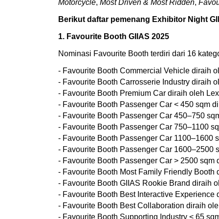
Motorcycle
,
Most Driven & Most Ridden
,
Favou
Berikut daftar pemenang Exhibitor Night GI
1. Favourite Booth GIIAS 2025
Nominasi Favourite Booth terdiri dari 16 kategor
- Favourite Booth Commercial Vehicle diraih o
- Favourite Booth Carrosserie Industry diraih o
- Favourite Booth Premium Car diraih oleh Lex
- Favourite Booth Passenger Car < 450 sqm dir
- Favourite Booth Passenger Car 450–750 sqm 
- Favourite Booth Passenger Car 750–1100 sqm
- Favourite Booth Passenger Car 1100–1600 s
- Favourite Booth Passenger Car 1600–2500 s
- Favourite Booth Passenger Car > 2500 sqm d
- Favourite Booth Most Family Friendly Booth d
- Favourite Booth GIIAS Rookie Brand diraih 
- Favourite Booth Best Interactive Experience 
- Favourite Booth Best Collaboration diraih ol
- Favourite Booth Supporting Industry < 65 sq