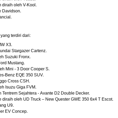
 diraih oleh V-Kool.
ey Davidson.
ancial.
yang terdiri dari:
BMW X3.
undai Stargazer Cartenz.
eh Suzuki Fronx.
Ford Mustang.
eh Mini - 3 Door Cooper S.
cedes-Benz EQE 350 SUV.
Tiggo Cross CSH.
leh Isuzu Giga FVM.
eh Tentrem Sejahtera - Avante D2 Double Decker.
le diraih oleh UD Truck – New Quester GWE 350 6x4 T Escot.
wang U9.
uper EV Concep.