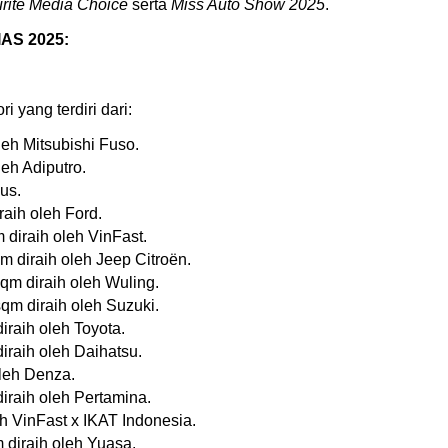
rite Media Choice
serta
Miss Auto Show 2025
.
IAS 2025:
i yang terdiri dari:
leh Mitsubishi Fuso.
leh Adiputro.
us.
aih oleh Ford.
diraih oleh VinFast.
 diraih oleh Jeep Citroën.
qm diraih oleh Wuling.
qm diraih oleh Suzuki.
iraih oleh Toyota.
iraih oleh Daihatsu.
oleh Denza.
diraih oleh Pertamina.
eh VinFast x IKAT Indonesia.
m diraih oleh Yuasa.