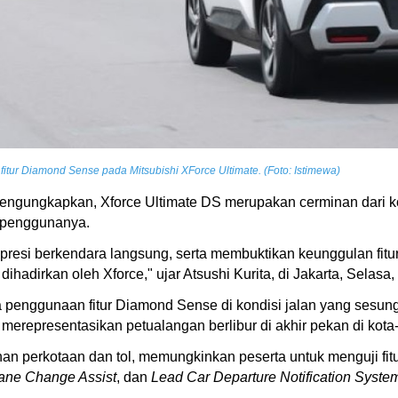
fitur Diamond Sense pada Mitsubishi XForce Ultimate. (Foto: Istimewa)
mengungkapkan, Xforce Ultimate DS merupakan cerminan dari ko
a penggunanya.
mpresi berkendara langsung, serta membuktikan keunggulan f
adirkan oleh Xforce," ujar Atsushi Kurita, di Jakarta, Selasa,
a penggunaan fitur Diamond Sense di kondisi jalan yang sesung
 merepresentasikan petualangan berlibur di akhir pekan di kota-
nan perkotaan dan tol, memungkinkan peserta untuk menguji fitur
Lane Change Assist
, dan
Lead Car Departure Notification Syste