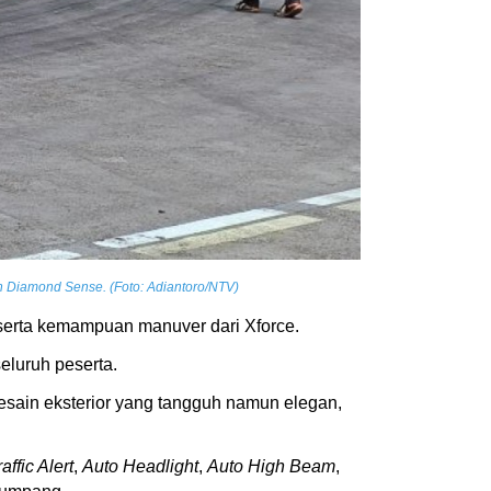
th Diamond Sense. (Foto: Adiantoro/NTV)
 serta kemampuan manuver dari Xforce.
luruh peserta.
esain eksterior yang tangguh namun elegan,
ffic Alert
,
Auto Headlight
,
Auto High Beam
,