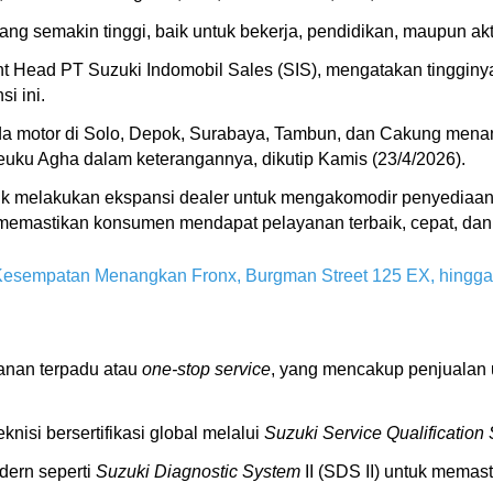
ng semakin tinggi, baik untuk bekerja, pendidikan, maupun akt
t Head PT Suzuki Indomobil Sales (SIS), mengatakan tingginy
i ini.
peda motor di Solo, Depok, Surabaya, Tambun, dan Cakung men
 Teuku Agha dalam keterangannya, dikutip Kamis (23/4/2026).
uk melakukan ekspansi dealer untuk mengakomodir penyediaan 
memastikan konsumen mendapat pelayanan terbaik, cepat, dan t
 Kesempatan Menangkan Fronx, Burgman Street 125 EX, hingga
anan terpadu atau
one-stop service
, yang mencakup penjualan u
nisi bersertifikasi global melalui
Suzuki Service Qualification
odern seperti
Suzuki Diagnostic System
II (SDS II) untuk memas