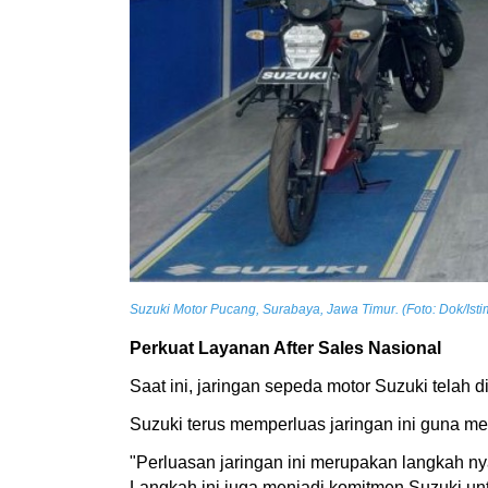
Suzuki Motor Pucang, Surabaya, Jawa Timur. (Foto: Dok/Ist
Perkuat Layanan After Sales Nasional
Saat ini, jaringan sepeda motor Suzuki telah 
Suzuki terus memperluas jaringan ini guna m
"Perluasan jaringan ini merupakan langkah 
Langkah ini juga menjadi komitmen Suzuki un