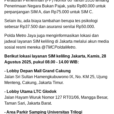
Peraturan Pemerintah (PP) Nomor 60 Tahun 2016 tentang
Penerimaan Negara Bukan Pajak, yaitu Rp80.000 untuk
perpanjangan SIM A, dan Rp75.000 untuk SIM C.
Selain itu, ada biaya tambahan berupa tes psikologi
sebesar Rp37.500 dan asuransi senilai Rp50.000.
Polda Metro Jaya juga menginformasikan lokasi dan
jadwal layanan SIM keliling di Jakarta melalui akun media
sosial resmi mereka @
TMCPoldaMetro
.
Berikut lokasi layanan SIM keliling Jakarta, Kamis, 28
Agustus 2025, pukul 08.00 - 14.00 WIB:
- Lobby Depan Mall Grand Cakung
Jalan Sri Sultan Hamengkubuwono IX, No. KM 25, Ujung
Menteng, Cakung, Jakarta Timur.
- Lobby Utama LTC Glodok
Jalan Hayam Wuruk Nomor 127 RT01/06, Mangga Besar,
Taman Sari, Jakarta Barat.
- Area Parkir Samping Universitas Trilogi