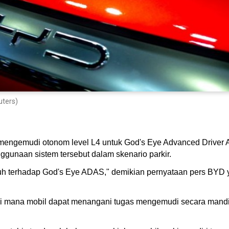
uters)
engemudi otonom level L4 untuk God's Eye Advanced Driver As
unaan sistem tersebut dalam skenario parkir.
 terhadap God's Eye ADAS," demikian pernyataan pers BYD y
di mana mobil dapat menangani tugas mengemudi secara mandi