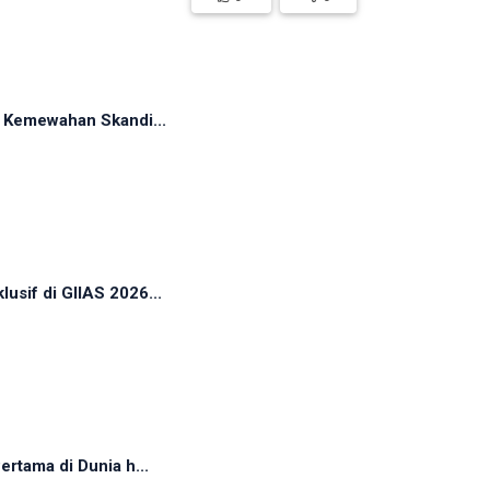
n Kemewahan Skandi...
sif di GIIAS 2026...
rtama di Dunia h...