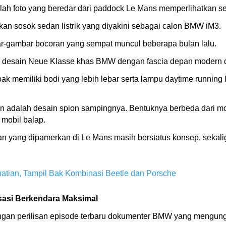
umlah foto yang beredar dari paddock Le Mans memperlihatkan 
an sosok sedan listrik yang diyakini sebagai calon BMW iM3.
ar-gambar bocoran yang sempat muncul beberapa bulan lalu.
 desain Neue Klasse khas BMW dengan fascia depan modern da
pak memiliki bodi yang lebih lebar serta lampu daytime running
ian adalah desain spion sampingnya. Bentuknya berbeda dari mo
 mobil balap.
n yang dipamerkan di Le Mans masih berstatus konsep, sekali
rhatian, Tampil Bak Kombinasi Beetle dan Porsche
sasi Berkendara Maksimal
engan perilisan episode terbaru dokumenter BMW yang mengun