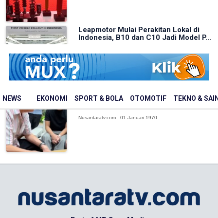
Leapmotor Mulai Perakitan Lokal di
Indonesia, B10 dan C10 Jadi Model P...
Nusantaratv.com - 01 Januari 1970
Jusuf Hamka Pesan 61 Toyota Land
NEWS
EKONOMI
SPORT & BOLA
OTOMOTIF
TEKNO & SAI
Cruiser FJ di GIIAS 2026, Siap Batalk...
Nusantaratv.com - 01 Januari 1970