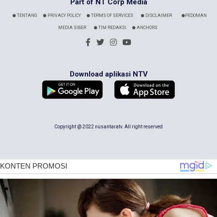
Part of NT Corp Media
TENTANG
PRIVACY POLICY
TERMS OF SERVICES
DISCLAIMER
PEDOMAN
MEDIA SIBER
TIM REDAKSI
ANCHORS
Download aplikasi NTV
Copyright @ 2022 nusantaratv. All right reserved