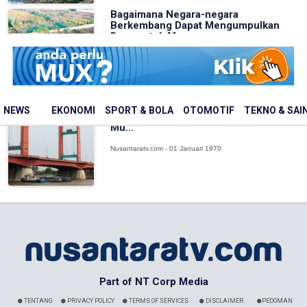
Bagaimana Negara-negara
Berkembang Dapat Mengumpulkan
Dana untuk Menga...
Nusantaratv.com - 01 Januari 1970
Produktivitas Primer di Perairan
NEWS
EKONOMI
SPORT & BOLA
OTOMOTIF
TEKNO & SAI
Ekstrem dan Pelajaran dari Estuari
Mu...
Nusantaratv.com - 01 Januari 1970
Part of NT Corp Media
TENTANG
PRIVACY POLICY
TERMS OF SERVICES
DISCLAIMER
PEDOMAN