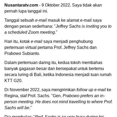
Nusantaratv.com
- 9 Oktober 2022. Saya tidak akan
pernah lupa tanggal ini.
Tanggal sebuah
e-mail
masuk ke alamat e-mail saya
dengan pesan sederhana: "
Jeffrey Sachs is inviting you to
a scheduled Zoom meeting
."
Hari itu, kotak
e-mail
saya menjadi penghubung
pertemuan virtual pertama Prof. Jeffrey Sachs dan
Prabowo Subianto.
Dalam pertemuan daring itu, kedua tokoh membahas
banyak gagasan besar dan bersepakat untuk bertemu
secara luring di Bali, ketika Indonesia menjadi tuan rumah
KTT G20.
Di November 2022, saya mengirimkan
follow up e-mail
ke
Regina, staf Prof. Sachs. ⁠"Gen.
Prabowo prefers an in-
person meeting
.
He does not mind travelling to where Prof.
Sachs will be
."
Dia membalas: "
Prof
.
Sachs is so very busy during his