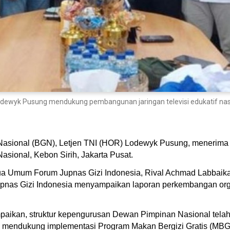
Lodewyk Pusung mendukung pembangunan jaringan televisi edukatif nasi
 Nasional (BGN), Letjen TNI (HOR) Lodewyk Pusung, menerim
asional, Kebon Sirih, Jakarta Pusat.
etua Umum Forum Jupnas Gizi Indonesia, Rival Achmad Labbai
upnas Gizi Indonesia menyampaikan laporan perkembangan org
kan, struktur kepengurusan Dewan Pimpinan Nasional telah t
k mendukung implementasi Program Makan Bergizi Gratis (MBG)