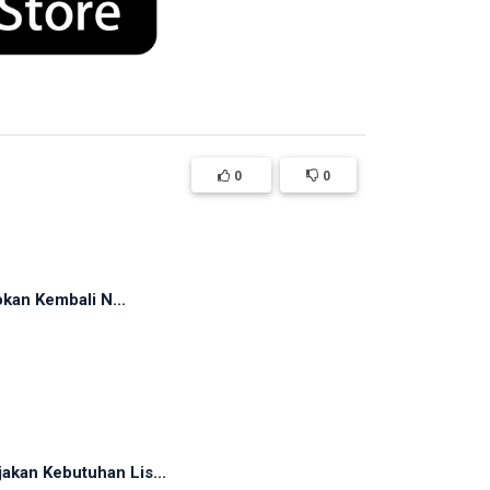
0
0
okan Kembali N...
akan Kebutuhan Lis...