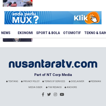
Peneliti BRIN Akan Temui Prabowo,
Paparkan Hasil Riset soal Pangan hin...
Nusantaratv.com - 01 Januari 1970
NEWS
EKONOMI
SPORT & BOLA
OTOMOTIF
TEKNO & SAI
Part of NT Corp Media
TENTANG
PRIVACY POLICY
TERMS OF SERVICES
DISCLAIMER
PEDOMAN
MEDIA SIBER
TIM REDAKSI
ANCHORS