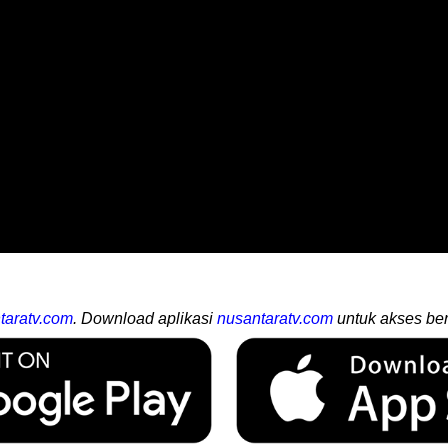
taratv.com
. Download aplikasi
nusantaratv.com
untuk akses ber