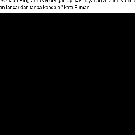
sertaan Program JKN dengan aplikasi layanan SIM ini. Kami be
an lancar dan tanpa kendala,” kata Firman.