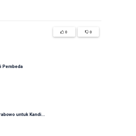
0
0
adi Pembeda
abowo untuk Kandi...