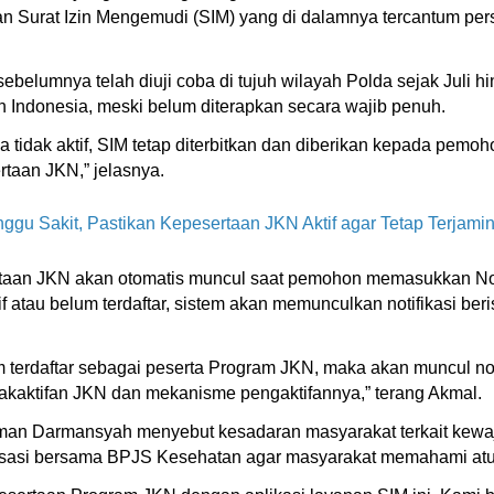
 Surat Izin Mengemudi (SIM) yang di dalamnya tercantum per
sebelumnya telah diuji coba di tujuh wilayah Polda sejak Juli 
h Indonesia, meski belum diterapkan secara wajib penuh.
idak aktif, SIM tetap diterbitkan dan diberikan kepada pemoho
rtaan JKN,” jelasnya.
gu Sakit, Pastikan Kepesertaan JKN Aktif agar Tetap Terjami
sertaan JKN akan otomatis muncul saat pemohon memasukkan N
if atau belum terdaftar, sistem akan memunculkan notifikasi ber
m terdaftar sebagai peserta Program JKN, maka akan muncul not
akaktifan JKN dan mekanisme pengaktifannya,” terang Akmal.
rman Darmansyah menyebut kesadaran masyarakat terkait kewaji
lisasi bersama BPJS Kesehatan agar masyarakat memahami atur