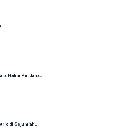
?
ra Halim Perdana...
rik di Sejumlah...