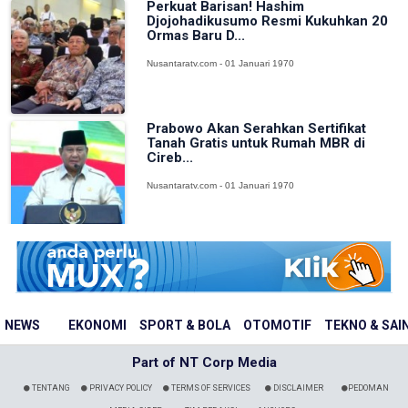
Perkuat Barisan! Hashim
Djojohadikusumo Resmi Kukuhkan 20
Ormas Baru D...
Nusantaratv.com - 01 Januari 1970
Prabowo Akan Serahkan Sertifikat
Tanah Gratis untuk Rumah MBR di
Cireb...
Nusantaratv.com - 01 Januari 1970
NEWS
EKONOMI
SPORT & BOLA
OTOMOTIF
TEKNO & SAI
Part of NT Corp Media
TENTANG
PRIVACY POLICY
TERMS OF SERVICES
DISCLAIMER
PEDOMAN