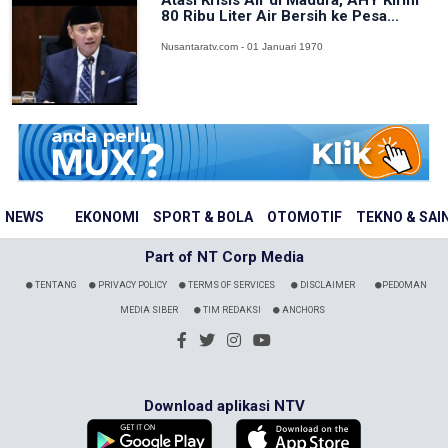
Atasi Krisis Air di Madura, AHY Kirim
80 Ribu Liter Air Bersih ke Pesa...
Nusantaratv.com - 01 Januari 1970
NEWS
EKONOMI
SPORT & BOLA
OTOMOTIF
TEKNO & SAI
Part of NT Corp Media
TENTANG
PRIVACY POLICY
TERMS OF SERVICES
DISCLAIMER
PEDOMAN
MEDIA SIBER
TIM REDAKSI
ANCHORS
Download aplikasi NTV