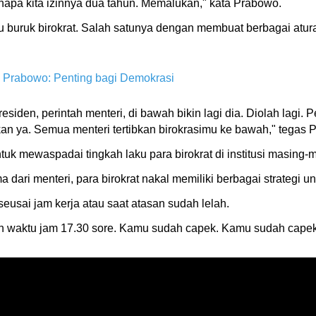
enapa kita izinnya dua tahun. Memalukan," kata Prabowo.
uruk birokrat. Salah satunya dengan membuat berbagai aturan i
P, Prabowo: Penting bagi Demokrasi
residen, perintah menteri, di bawah bikin lagi dia. Diolah lagi. P
tkan ya. Semua menteri tertibkan birokrasimu ke bawah," tegas 
uk mewaspadai tingkah laku para birokrat di institusi masing-
dari menteri, para birokrat nakal memiliki berbagai strategi u
usai jam kerja atau saat atasan sudah lelah.
ngan waktu jam 17.30 sore. Kamu sudah capek. Kamu sudah capek