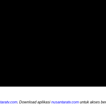
taratv.com
. Download aplikasi
nusantaratv.com
untuk akses ber