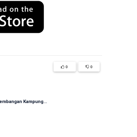
0
0
rkembangan Kampung...