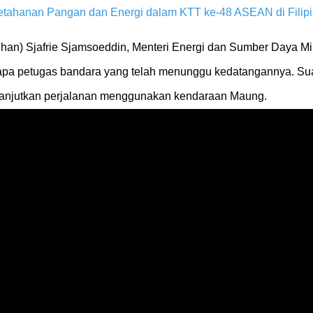
ahanan Pangan dan Energi dalam KTT ke-48 ASEAN di Filip
han) Sjafrie Sjamsoeddin, Menteri Energi dan Sumber Daya Mi
apa petugas bandara yang telah menunggu kedatangannya. Su
anjutkan perjalanan menggunakan kendaraan Maung.