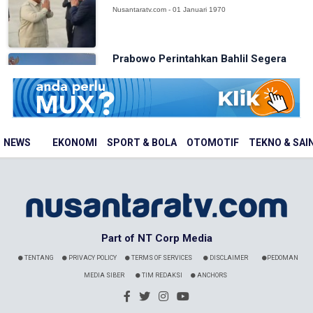
Nusantaratv.com - 01 Januari 1970
Prabowo Perintahkan Bahlil Segera
Atasi Pemadaman Listrik di Sejumlah...
Nusantaratv.com - 01 Januari 1970
NEWS
EKONOMI
SPORT & BOLA
OTOMOTIF
TEKNO & SAI
Part of NT Corp Media
TENTANG
PRIVACY POLICY
TERMS OF SERVICES
DISCLAIMER
PEDOMAN
MEDIA SIBER
TIM REDAKSI
ANCHORS