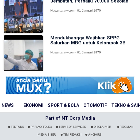
Jembatan, Perbaiki 70.000 Sekolah
Nusantaratv.com - 01 Januari 1970
Mendukbangga Wajibkan SPPG
Salurkan MBG untuk Kelompok 3B
Nusantaratv.com - 01 Januari 1970
NEWS
EKONOMI
SPORT & BOLA
OTOMOTIF
TEKNO & SAI
Part of NT Corp Media
TENTANG
PRIVACY POLICY
TERMS OF SERVICES
DISCLAIMER
PEDOMAN
MEDIA SIBER
TIM REDAKSI
ANCHORS