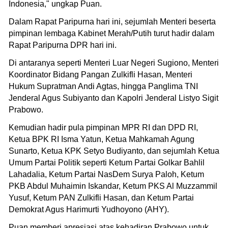
Indonesia," ungkap Puan.
Dalam Rapat Paripurna hari ini, sejumlah Menteri beserta
pimpinan lembaga Kabinet Merah/Putih turut hadir dalam
Rapat Paripurna DPR hari ini.
Di antaranya seperti Menteri Luar Negeri Sugiono, Menteri
Koordinator Bidang Pangan Zulkifli Hasan, Menteri
Hukum Supratman Andi Agtas, hingga Panglima TNI
Jenderal Agus Subiyanto dan Kapolri Jenderal Listyo Sigit
Prabowo.
Kemudian hadir pula pimpinan MPR RI dan DPD RI,
Ketua BPK RI Isma Yatun, Ketua Mahkamah Agung
Sunarto, Ketua KPK Setyo Budiyanto, dan sejumlah Ketua
Umum Partai Politik seperti Ketum Partai Golkar Bahlil
Lahadalia, Ketum Partai NasDem Surya Paloh, Ketum
PKB Abdul Muhaimin Iskandar, Ketum PKS Al Muzzammil
Yusuf, Ketum PAN Zulkifli Hasan, dan Ketum Partai
Demokrat Agus Harimurti Yudhoyono (AHY).
Puan memberi apresiasi atas kehadiran Prabowo untuk