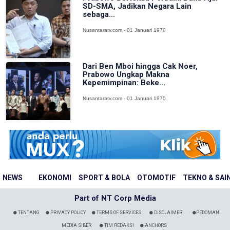
SD-SMA, Jadikan Negara Lain
sebaga...
Nusantaratv.com - 01 Januari 1970
Dari Ben Mboi hingga Cak Noer,
Prabowo Ungkap Makna
Kepemimpinan: Beke...
Nusantaratv.com - 01 Januari 1970
NEWS
EKONOMI
SPORT & BOLA
OTOMOTIF
TEKNO & SAI
Part of NT Corp Media
TENTANG
PRIVACY POLICY
TERMS OF SERVICES
DISCLAIMER
PEDOMAN
MEDIA SIBER
TIM REDAKSI
ANCHORS