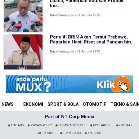
Istana, Pamerkan Ratusan Produk
Ino...
Nusantaratv.com - 01 Januari 1970
Peneliti BRIN Akan Temui Prabowo,
Paparkan Hasil Riset soal Pangan hin...
Nusantaratv.com - 01 Januari 1970
NEWS
EKONOMI
SPORT & BOLA
OTOMOTIF
TEKNO & SAI
Part of NT Corp Media
TENTANG
PRIVACY POLICY
TERMS OF SERVICES
DISCLAIMER
PEDOMAN
MEDIA SIBER
TIM REDAKSI
ANCHORS