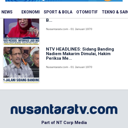
KASI PAHAM: Saat Massa Jadi Hakim,
NEWS
EKONOMI
SPORT & BOLA
OTOMOTIF
TEKNO & SAI
Prof Ciek: Pemerintah Sudah Benar
B...
Nusantaratv.com - 01 Januari 1970
NTV HEADLINES: Sidang Banding
Nadiem Makarim Dimulai, Hakim
Periksa Me...
Nusantaratv.com - 01 Januari 1970
Part of NT Corp Media