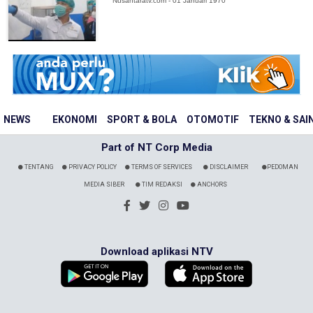
Nusantaratv.com - 01 Januari 1970
NEWS
EKONOMI
SPORT & BOLA
OTOMOTIF
TEKNO & SAI
Part of NT Corp Media
TENTANG
PRIVACY POLICY
TERMS OF SERVICES
DISCLAIMER
PEDOMAN
MEDIA SIBER
TIM REDAKSI
ANCHORS
Download aplikasi NTV