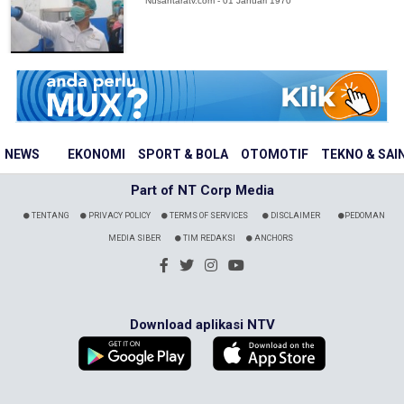
Nusantaratv.com - 01 Januari 1970
NEWS
EKONOMI
SPORT & BOLA
OTOMOTIF
TEKNO & SAI
Part of NT Corp Media
TENTANG
PRIVACY POLICY
TERMS OF SERVICES
DISCLAIMER
PEDOMAN
MEDIA SIBER
TIM REDAKSI
ANCHORS
Download aplikasi NTV