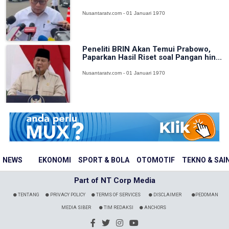
Nusantaratv.com - 01 Januari 1970
Peneliti BRIN Akan Temui Prabowo,
Paparkan Hasil Riset soal Pangan hin...
Nusantaratv.com - 01 Januari 1970
NEWS
EKONOMI
SPORT & BOLA
OTOMOTIF
TEKNO & SAI
Part of NT Corp Media
TENTANG
PRIVACY POLICY
TERMS OF SERVICES
DISCLAIMER
PEDOMAN
MEDIA SIBER
TIM REDAKSI
ANCHORS