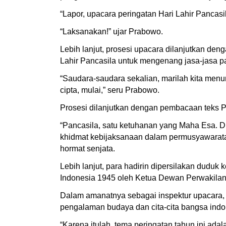
“Lapor, upacara peringatan Hari Lahir Pancasil
“Laksanakan!” ujar Prabowo.
Lebih lanjut, prosesi upacara dilanjutkan d
Lahir Pancasila untuk mengenang jasa-jasa p
“Saudara-saudara sekalian, marilah kita men
cipta, mulai,” seru Prabowo.
Prosesi dilanjutkan dengan pembacaan teks 
“Pancasila, satu ketuhanan yang Maha Esa. Du
khidmat kebijaksanaan dalam permusyawaratan 
hormat senjata.
Lebih lanjut, para hadirin dipersilakan du
Indonesia 1945 oleh Ketua Dewan Perwakilan 
Dalam amanatnya sebagai inspektur upacara, 
pengalaman budaya dan cita-cita bangsa indo
“Karena itulah, tema peringatan tahun ini ad