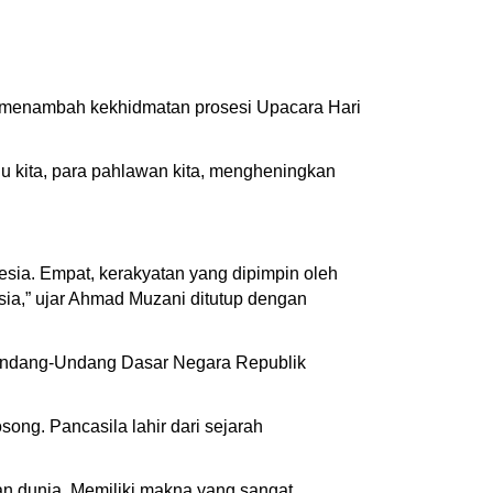
du menambah kekhidmatan prosesi Upacara Hari
u kita, para pahlawan kita, mengheningkan
esia. Empat, kerakyatan yang dipimpin oleh
sia,” ujar Ahmad Muzani ditutup dengan
n Undang-Undang Dasar Negara Republik
ng. Pancasila lahir dari sejarah
an dunia. Memiliki makna yang sangat