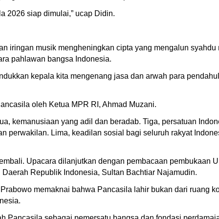
a 2026 siap dimulai,” ucap Didin.
engan iringan musik mengheningkan cipta yang mengalun syah
ara pahlawan bangsa Indonesia.
undukkan kepala kita mengenang jasa dan arwah para pendahul
Pancasila oleh Ketua MPR RI, Ahmad Muzani.
a, kemanusiaan yang adil dan beradab. Tiga, persatuan Indon
perwakilan. Lima, keadilan sosial bagi seluruh rakyat Indone
duk kembali. Upacara dilanjutkan dengan pembacaan pembukaa
Daerah Republik Indonesia, Sultan Bachtiar Najamudin.
Prabowo memaknai bahwa Pancasila lahir bukan dari ruang koso
nesia.
alah Pancasila sebagai pemersatu bangsa dan fondasi perdamai