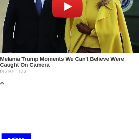
x|close