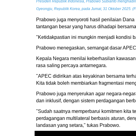
Presiden Republik Indonesia, Prabowo Subianto menghadiri 
Gyeongju, Republik Korea, pada Jumat, 31 Oktober 2025. (Fo
Prabowo juga menyoroti hasil penilaian Dana
tantangan besar yang harus dihadapi bersama
"Ketidakpastian ini mungkin menjadi kondisi b
Prabowo menegaskan, semangat dasar APEC seb
Kepala Negara menilai keberhasilan kawasan 
rasa saling percaya antarnegara.
"APEC didirikan atas keyakinan bersama terha
Kita tidak boleh membiarkan fragmentasi men
Prabowo juga menyerukan agar negara-negara
dan inklusif, dengan sistem perdagangan ber
"Sudah saatnya memperbarui komitmen kita ter
perdagangan multilateral berbasis aturan, de
landasan yang setara," tukas Prabowo.