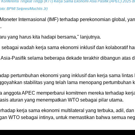
Konferensi Tingkat Tinggi (KTT) Kerja Sama Ekonomi Asia Pasifik (APEC) 2025 di
to: BPMI Setpres/Muchlis Jr)
 Moneter Internasional (IMF) terhadap perekonomian global, 
.
aru yang harus kita hadapi bersama," lanjutnya.
agai wadah kerja sama ekonomi inklusif dan kolaboratif haru
Asia-Pasifik selama beberapa dekade terakhir dibangun atas 
dap pertumbuhan ekonomi yang inklusif dan kerja sama lintas 
ggoyahkan stabilitas yang telah lama menopang pertumbuhan ki
 anggota APEC memperbarui komitmen mereka terhadap kerja sa
basis aturan yang menempatkan WTO sebagai pilar utama.
hadap kerja sama ekonomi multilateral yang terbuka, adil, dan 
ngan WTO sebagai intinya, untuk memastikan bahwa semua negar