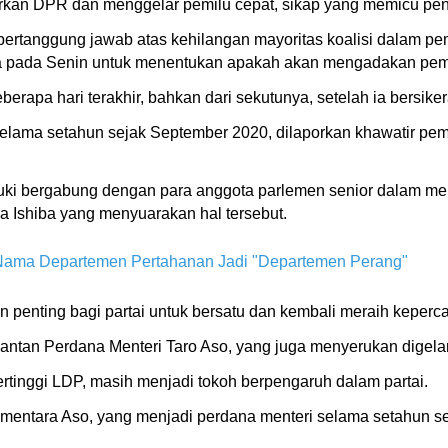
 DPR dan menggelar pemilu cepat, sikap yang memicu penol
ertanggung jawab atas kehilangan mayoritas koalisi dalam pem
pada Senin untuk menentukan apakah akan mengadakan pemili
berapa hari terakhir, bahkan dari sekutunya, setelah ia bersike
elama setahun sejak September 2020, dilaporkan khawatir pe
ki bergabung dengan para anggota parlemen senior dalam me
ma Ishiba yang menyuarakan hal tersebut.
Nama Departemen Pertahanan Jadi "Departemen Perang"
 penting bagi partai untuk bersatu dan kembali meraih keperc
antan Perdana Menteri Taro Aso, yang juga menyerukan digela
ertinggi LDP, masih menjadi tokoh berpengaruh dalam partai.
sementara Aso, yang menjadi perdana menteri selama setahun s