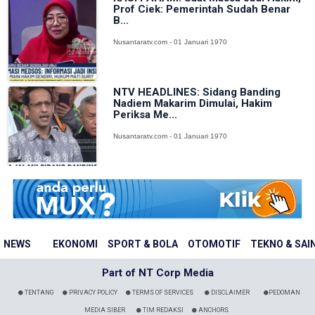
Prof Ciek: Pemerintah Sudah Benar
B...
Nusantaratv.com - 01 Januari 1970
NTV HEADLINES: Sidang Banding
Nadiem Makarim Dimulai, Hakim
Periksa Me...
Nusantaratv.com - 01 Januari 1970
NEWS
EKONOMI
SPORT & BOLA
OTOMOTIF
TEKNO & SAI
Part of NT Corp Media
TENTANG
PRIVACY POLICY
TERMS OF SERVICES
DISCLAIMER
PEDOMAN
MEDIA SIBER
TIM REDAKSI
ANCHORS