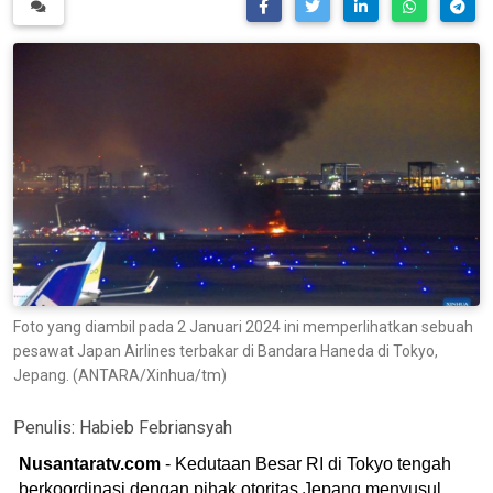
Foto yang diambil pada 2 Januari 2024 ini memperlihatkan sebuah
pesawat Japan Airlines terbakar di Bandara Haneda di Tokyo,
Jepang. (ANTARA/Xinhua/tm)
Penulis:
Habieb Febriansyah
Nusantaratv.com
- Kedutaan Besar RI di Tokyo tengah
berkoordinasi dengan pihak otoritas Jepang menyusul