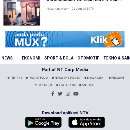
Nusantaratv.com - 01 Januari 1970
NEWS
EKONOMI
SPORT & BOLA
OTOMOTIF
TEKNO & SAI
Part of NT Corp Media
TENTANG
PRIVACY POLICY
TERMS OF SERVICES
DISCLAIMER
PEDOMAN
MEDIA SIBER
TIM REDAKSI
ANCHORS
Download aplikasi NTV