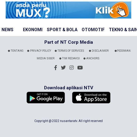
NEWS
EKONOMI
SPORT & BOLA
OTOMOTIF
TEKNO & SAI
Part of NT Corp Media
TENTANG
PRIVACY POLICY
TERMS OF SERVICES
DISCLAIMER
PEDOMAN
MEDIA SIBER
TIM REDAKSI
ANCHORS
Download aplikasi NTV
Copyright @ 2022 nusantaratv. All right reserved