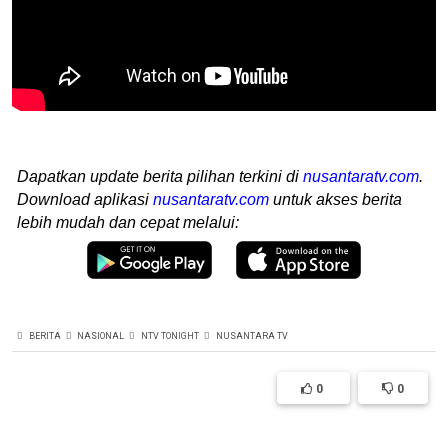
Dapatkan update berita pilihan terkini di
nusantaratv.com
.
Download aplikasi
nusantaratv.com
untuk akses berita
lebih mudah dan cepat melalui:
BERITA
NASIONAL
NTV TONIGHT
NUSANTARA TV
0
0