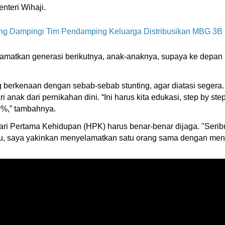
nteri Wihaji.
ung Dampingi Tim Pendamping Keluarga Distribusikan MBG 3B
elamatkan generasi berikutnya, anak-anaknya, supaya ke depan 
berkenaan dengan sebab-sebab stunting, agar diatasi segera. T
i anak dari pernikahan dini. “Ini harus kita edukasi, step by st
0%,” tambahnya.
ari Pertama Kehidupan (HPK) harus benar-benar dijaga. "Serib
itu, saya yakinkan menyelamatkan satu orang sama dengan meny