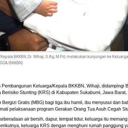
ala.BKKBN, Dr. Wihaji, S.Ag, M.Pd, melakukan kunjungan ke Keluarga 
ANGGA/BKKBN)
 Pembangunan Keluarga/Kepala BKKBN, Wihaji, didampingi Bu
erisiko Stunting (KRS) di Kabupaten Sukabumi, Jawa Barat, 
rgizi Gratis (MBG) bagi tiga ibu hamil, ibu menyusui dan bal
amati pelaksanaan program Gerakan Orang Tua Asuh Cegah Stu
eberadaan air bersih, dapur, tempat tidur, keluarga itu memang 
 Berikutnya, keluarga KRS dengan menghuni rumah panggung ya