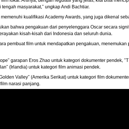
lm lokal. Artinya, dengan regulasi yang jelas, kita bisa mencip
i tengah masyarakat," ungkap Andi Bachtiar.
yang memenuhi kualifikasi Academy Awards, yang juga dikenal se
ikan bahwa pengakuan dari penyelenggara Oscar secara signif
rayakan kisah-kisah dari Indonesia dan seluruh dunia.
gi para pembuat film untuk mendapatkan pengakuan, menemukan
ope" garapan Eros Zhao untuk kategori dokumenter pendek, "Th
an" (Irlandia) untuk kategori film animasi pendek.
lden Valley" (Amerika Serikat) untuk kategori film dokumente
ilm narasi panjang.