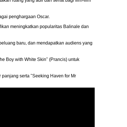
takan ruang yang adil dan sehat bagi film-film
bagai penghargaan Oscar.
ikan meningkatkan popularitas Balinale dan
 peluang baru, dan mendapatkan audiens yang
e Boy with White Skin" (Prancis) untuk
r panjang serta "Seeking Haven for Mr