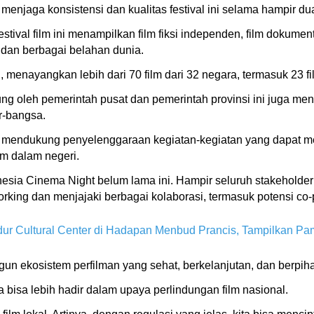
 menjaga konsistensi dan kualitas festival ini selama hampir du
tival film ini menampilkan film fiksi independen, film dokument
 dan berbagai belahan dunia.
, menayangkan lebih dari 70 film dari 32 negara, termasuk 23 f
ng oleh pemerintah pusat dan pemerintah provinsi ini juga me
r-bangsa.
mendukung penyelenggaraan kegiatan-kegiatan yang dapat m
lm dalam negeri.
sia Cinema Night belum lama ini. Hampir seluruh stakeholder ha
rking dan menjajaki berbagai kolaborasi, termasuk potensi co-p
ur Cultural Center di Hadapan Menbud Prancis, Tampilkan P
 ekosistem perfilman yang sehat, berkelanjutan, dan berpiha
 bisa lebih hadir dalam upaya perlindungan film nasional.