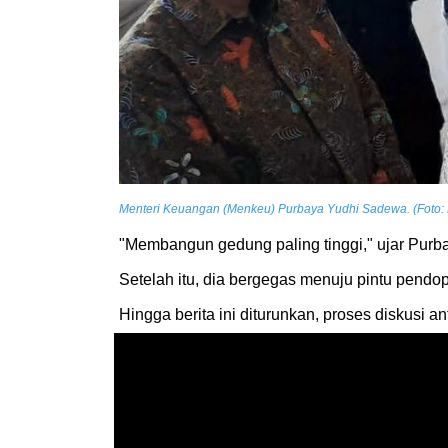
Menteri Keuangan (Menkeu) Purbaya Yudhi Sadewa. (Foto: 
"Membangun gedung paling tinggi," ujar Purb
Setelah itu, dia bergegas menuju pintu pen
Hingga berita ini diturunkan, proses diskus