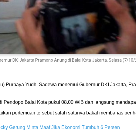
ur DKI Jakarta Pramono Anung di Balai Kota Jakarta, Selasa (7/10/2
u) Purbaya Yudhi Sadewa menemui Gubernur DKI Jakarta, Pramo
 di Pendopo Balai Kota pukul 08.00 WIB dan langsung mendapa
kan pertemuan tersebut salah satunya bakal membahas perih
cky Gerung Minta Maaf Jika Ekonomi Tumbuh 6 Persen