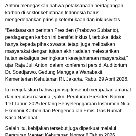
Antoni menegaskan bahwa pelaksanaan perdagangan
karbon di sektor kehutanan Indonesia harus
mengedepankan prinsip keterbukaan dan inklusivitas.
“Berdasarkan perintah Presiden (Prabowo Subianto),
perdagangan karbon ini bersifat inklusif, terbuka, tidak
hanya kepada pihak swasta, tetapi juga melibatkan
masyarakat dengan tujuan akhir adalah melestarikan
hutan sekaligus peningkatan kesejahteraan masyarakat,”
ujar Raja Juli Antoni dalam konferensi pers di Auditorium
Dr. Soedjarwo, Gedung Manggala Wanabakti,
Kementerian Kehutanan RI, Jakarta, Rabu, 29 April 2026.
Ia menjelaskan bahwa prinsip tersebut merupakan amanat
dari regulasi nasional, yakni Peraturan Presiden Nomor
110 Tahun 2025 tentang Penyelenggaraan Instrumen Nilai
Ekonomi Karbon dan Pengendalian Emisi Gas Rumah
Kaca Nasional.
Selain itu, kebijakan tersebut juga diperkuat melalui
Peraturan Menteri Kehutanan Nomor 6 Tahun 2026