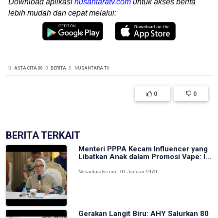
Download aplikasi
nusantaratv.com
untuk akses berita
lebih mudah dan cepat melalui:
ASTA CITA 08
BERITA
NUSANTARA TV
0
0
BERITA TERKAIT
Menteri PPPA Kecam Influencer yang
Libatkan Anak dalam Promosi Vape: I...
Nusantaratv.com - 01 Januari 1970
Gerakan Langit Biru: AHY Salurkan 80