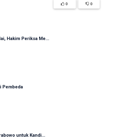
0
0
, Hakim Periksa Me...
adi Pembeda
abowo untuk Kandi...