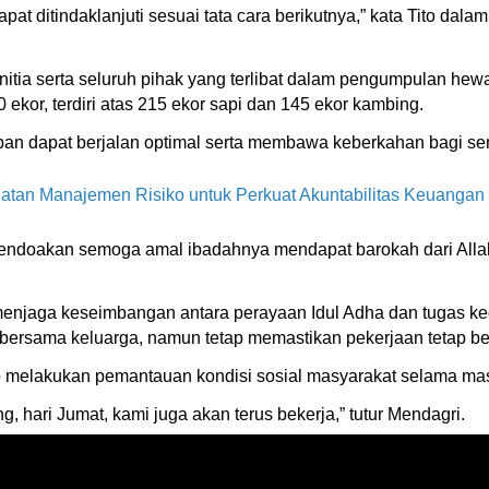
t ditindaklanjuti sesuai tata cara berikutnya,” kata Tito dala
tia serta seluruh pihak yang terlibat dalam pengumpulan hewa
 ekor, terdiri atas 215 ekor sapi dan 145 ekor kambing.
rban dapat berjalan optimal serta membawa keberkahan bagi sem
tan Manajemen Risiko untuk Perkuat Akuntabilitas Keuangan
mendoakan semoga amal ibadahnya mendapat barokah dari Allah
 menjaga keseimbangan antara perayaan Idul Adha dan tugas k
bersama keluarga, namun tetap memastikan pekerjaan tetap be
etap melakukan pemantauan kondisi sosial masyarakat selama mas
, hari Jumat, kami juga akan terus bekerja,” tutur Mendagri.