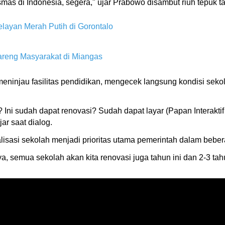
smas di Indonesia, segera," ujar Prabowo disambut riuh tepuk t
ayan Merah Putih di Gorontalo
reng Masyarakat di Miangas
injau fasilitas pendidikan, mengecek langsung kondisi sekol
? Ini sudah dapat renovasi? Sudah dapat layar (Papan Interaktif
r saat dialog.
lisasi sekolah menjadi prioritas utama pemerintah dalam bebe
ya, semua sekolah akan kita renovasi juga tahun ini dan 2-3 t